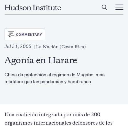
Skip
Home
to
Ope
main
Main
content
Men
SVG
COMMENTARY
Jul 31, 2005
La Nación (Costa Rica)
Agonía en Harare
China da protección al régimen de Mugabe, más
mortífero que las pandemias y hambrunas
Una coalición integrada por más de 200
organismos internacionales defensores de los